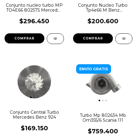
Conjunto nucleo turbo MP
Conjunto Nucleo Turbo
TO4E66 802575 Mercedes
Tp4e66 M Benz
Benz Deutz
Om366a/La
$296.450
$200.600
ENVÍO GRATIS
Conjunto Central Turbo
Turbo Mp 802634 Mb
Mercedes Benz 924
Om355/6 Scania 111
$169.150
$759.400