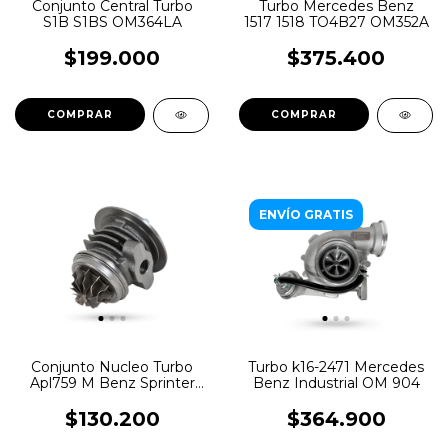
Conjunto Central Turbo
Turbo Mercedes Benz
S1B S1BS OM364LA
1517 1518 TO4B27 OM352A
$199.000
$375.400
ENVÍO GRATIS
Conjunto Nucleo Turbo
Turbo k16-2471 Mercedes
Apl759 M Benz Sprinter
Benz Industrial OM 904
310 Chevrolet S10 Blazer
Maxion 2.5
$130.200
$364.900