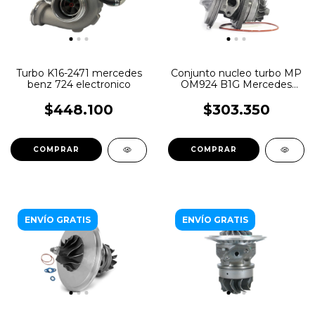
Turbo K16-2471 mercedes
Conjunto nucleo turbo MP
benz 724 electronico
OM924 B1G Mercedes
Benz E5
$448.100
$303.350
ENVÍO GRATIS
ENVÍO GRATIS