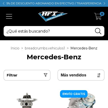
5% DE DESCUENTO ABONANDO EN EFECTIVO / TRANSFERENCIA
0
Inicio
>
breadcrumbs.vehiculos1
>
Mercedes-Benz
Mercedes-Benz
Filtrar
ENVÍO GRATIS