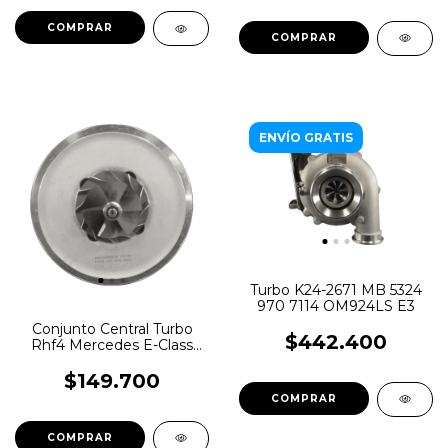
ENVÍO GRATIS
Turbo K24-2671 MB 5324
970 7114 OM924LS E3
Conjunto Central Turbo
$442.400
Rhf4 Mercedes E-Class
250 M M271DE18AL
$149.700