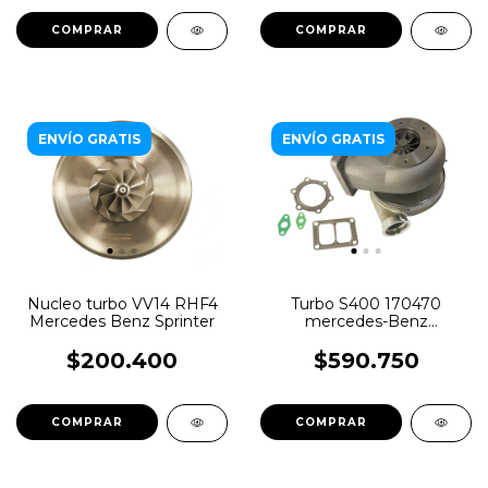
ENVÍO GRATIS
ENVÍO GRATIS
Nucleo turbo VV14 RHF4
Turbo S400 170470
Mercedes Benz Sprinter
mercedes-Benz
OM457LA euro 3
$200.400
$590.750