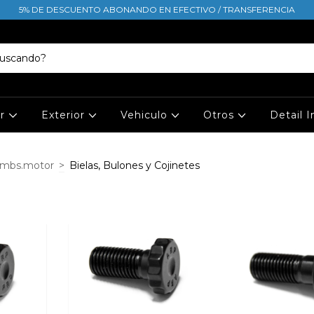
5% DE DESCUENTO ABONANDO EN EFECTIVO / TRANSFERENCIA
or
Exterior
Vehiculo
Otros
Detail 
umbs.motor
>
Bielas, Bulones y Cojinetes