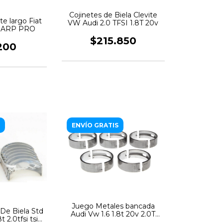
Cojinetes de Biela Clevite
te largo Fiat
VW Audi 2.0 TFSI 1.8T 20v
ad ARP PRO
$215.850
200
ENVÍO GRATIS
Juego Metales bancada
De Biela Std
Audi Vw 1.6 1.8t 20v 2.0T
t 2.0tfsi tsi
Clevite