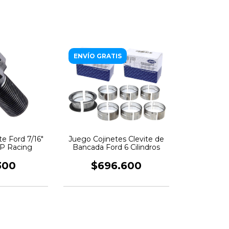
ENVÍO GRATIS
te Ford 7/16"
Juego Cojinetes Clevite de
RP Racing
Bancada Ford 6 Cilindros
300
$696.600