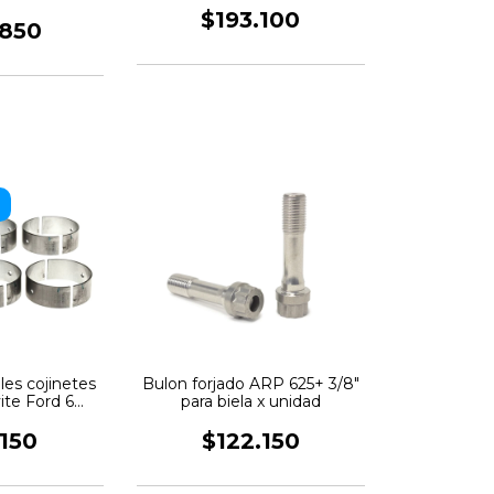
L
$193.100
.850
es cojinetes
Bulon forjado ARP 625+ 3/8"
ite Ford 6
para biela x unidad
ros
.150
$122.150