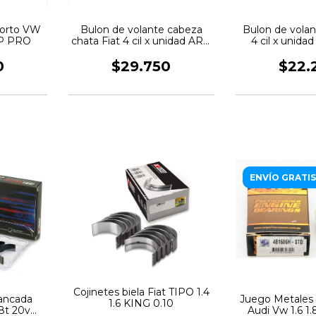
corto VW
Bulon de volante cabeza
Bulon de volan
RP PRO
chata Fiat 4 cil x unidad ARP
4 cil x unid
PRO
0
$29.750
$22.
ENVÍO GRATIS
Cojinetes biela Fiat TIPO 1.4
ancada
Juego Metales 
1.6 KING 0.10
.8t 20v
Audi Vw 1.6 1.8