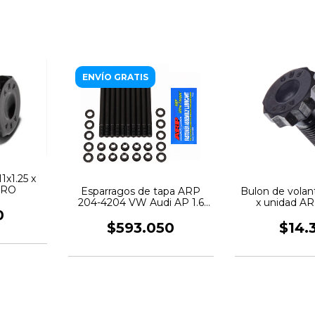
ENVÍO GRATIS
1x1.25 x
PRO
Esparragos de tapa ARP
Bulon de volan
204-4204 VW Audi AP 1.6
x unidad A
0
1.8 2.0 16v
$593.050
$14.