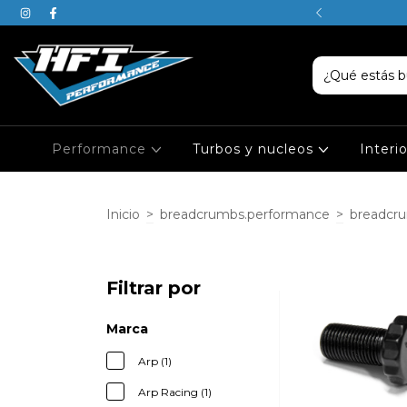
SABEN, JUSTIN ES DE PISCIS
Performance
Turbos y nucleos
Interi
Inicio
>
breadcrumbs.performance
>
breadcr
Filtrar por
Marca
Arp (1)
Arp Racing (1)