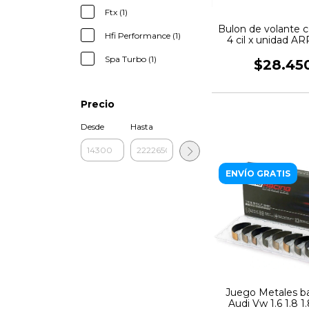
Ftx (1)
Bulon de volante 
Hfi Performance (1)
4 cil x unidad A
Spa Turbo (1)
$28.45
Precio
Desde
Hasta
ENVÍO GRATIS
Juego Metales b
Audi Vw 1.6 1.8 1