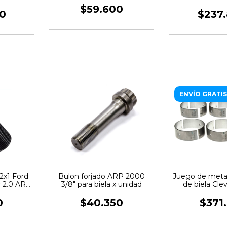
AC
$59.600
0
$237
ENVÍO GRATIS
2x1 Ford
Bulon forjado ARP 2000
Juego de metal
y 2.0 ARP
3/8" para biela x unidad
de biela Clev
Cilind
0
$40.350
$371