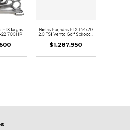
s FTX largas
Bielas Forjadas FTX 144x20
9x22 700HP
2.0 TSI Vento Golf Scirocco
700HP
.600
$1.287.950
os