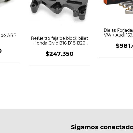
Bielas Forjada
VW / Audi 15
jado ARP
Refuerzo faja de block billet
Honda Civic B16 B18 B20
$981
Epman
0
$247.350
Sigamos conectad