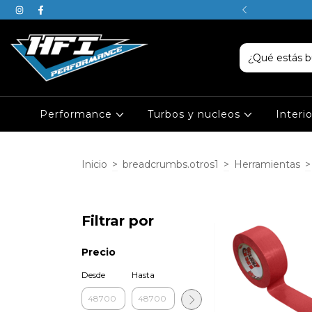
SABEN, JUSTIN ES DE PISCIS
Performance
Turbos y nucleos
Interi
Inicio
>
breadcrumbs.otros1
>
Herramientas
>
Filtrar por
Precio
Desde
Hasta