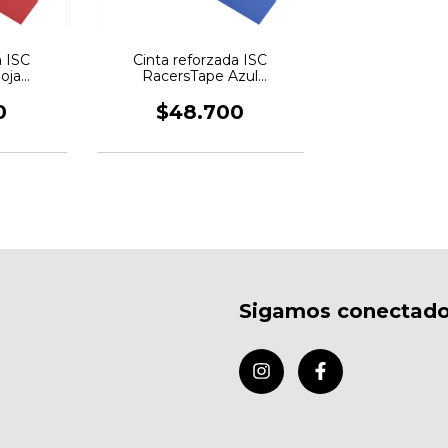
a ISC
Cinta reforzada ISC
oja
RacersTape Azul
5m x 5cm
Multiproposito 55m x 5cm
0
$48.700
Sigamos conectad