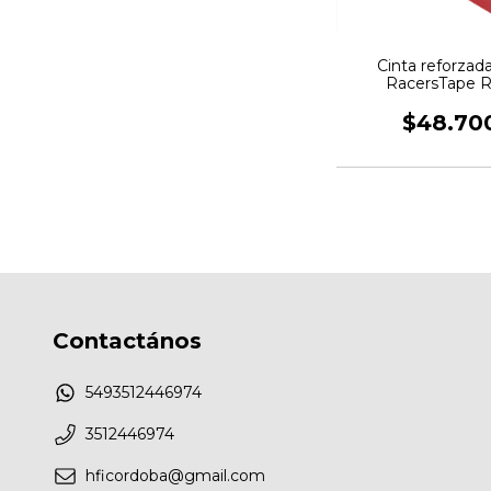
Cinta reforzad
RacersTape R
Multiproposito 5
$48.70
Contactános
5493512446974
3512446974
hficordoba@gmail.com