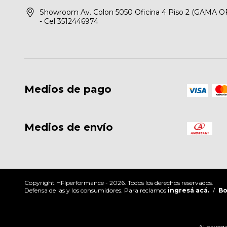
Showroom Av. Colon 5050 Oficina 4 Piso 2 (GAMA O
- Cel 3512446974
Medios de pago
Medios de envío
Copyright HFIperformance - 2026. Todos los derechos reservados.
Defensa de las y los consumidores. Para reclamos
ingresá acá.
/
Bo
Al navegar