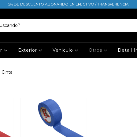
5% DE DESCUENTO ABONANDO EN EFECTIVO / TRANSFERENCIA
or
Exterior
Vehiculo
Otros
Detail 
Cinta