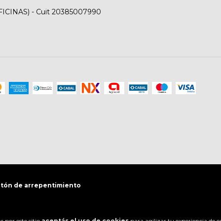
FICINAS) - Cuit 20385007990
tón de arrepentimiento
 por este sitio
aceptás el uso de cookies
para agilizar tu experiencia de 