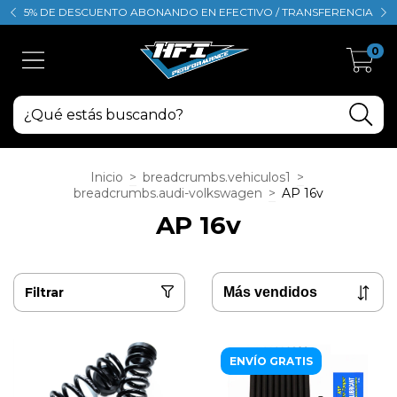
5% DE DESCUENTO ABONANDO EN EFECTIVO / TRANSFERENCIA
0
Inicio
>
breadcrumbs.vehiculos1
>
breadcrumbs.audi-volkswagen
>
AP 16v
AP 16v
Filtrar
ENVÍO GRATIS