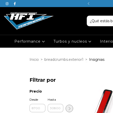
SABEN, JUSTIN ES DE PISCIS
Performance
Turbos y nucleos
Interi
Inicio
>
breadcrumbs.exterior1
>
Insignias
Filtrar por
Precio
Desde
Hasta