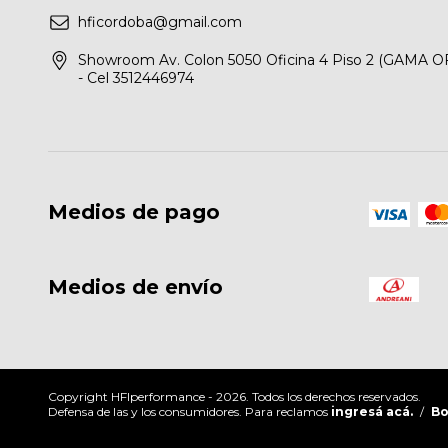
hficordoba@gmail.com
Showroom Av. Colon 5050 Oficina 4 Piso 2 (GAMA O
- Cel 3512446974
Medios de pago
Medios de envío
Copyright HFIperformance - 2026. Todos los derechos reservados.
Defensa de las y los consumidores. Para reclamos
ingresá acá.
/
Bo