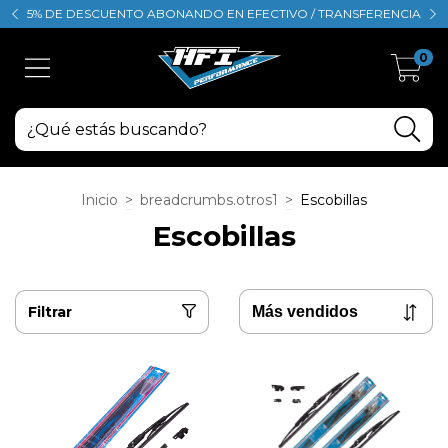
5% DE DESCUENTO ABONANDO EN EFECTIVO / TRANSFERENCIA
0
Inicio
>
breadcrumbs.otros1
>
Escobillas
Escobillas
Filtrar