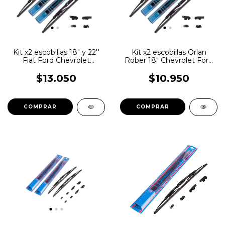
Kit x2 escobillas 18" y 22''
Kit x2 escobillas Orlan
Fiat Ford Chevrolet
Rober 18" Chevrolet Ford
Renault
Mercedes Benz VW
Renault
$13.050
$10.950