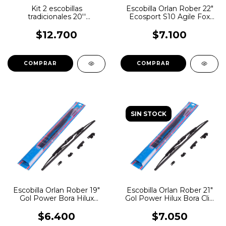
Kit 2 escobillas
Escobilla Orlan Rober 22"
tradicionales 20''
Ecosport S10 Agile Fox
Chevrolet Fiat Ford VW
Gol Trend
Orlan Rober
$12.700
$7.100
SIN STOCK
Escobilla Orlan Rober 19"
Escobilla Orlan Rober 21"
Gol Power Bora Hilux
Gol Power Hilux Bora Clio
Focus
March
$6.400
$7.050