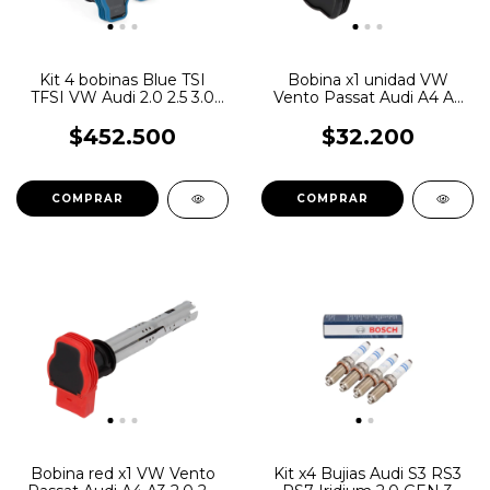
Kit 4 bobinas Blue TSI
Bobina x1 unidad VW
TFSI VW Audi 2.0 2.5 3.0
Vento Passat Audi A4 A3
APR
2.0 2.5 TSI TFSI Hitna
$452.500
$32.200
Bobina red x1 VW Vento
Kit x4 Bujias Audi S3 RS3