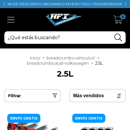
5% DE DESCUENTO ABONANDO EN EFECTIVO / TRANSFERENCIA
0
Inicio
>
breadcrumbs.vehiculos1
>
breadcrumbs.audi-volkswagen
>
2.5L
2.5L
Filtrar
ENVÍO GRATIS
ENVÍO GRATIS