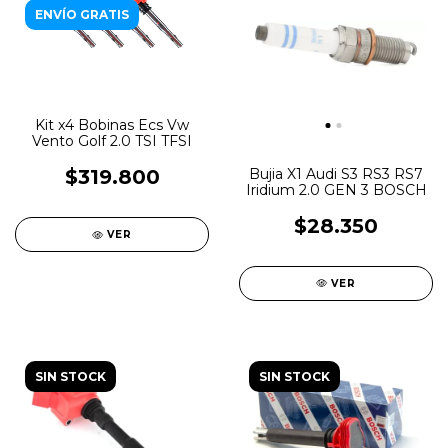
ENVÍO GRATIS
Kit x4 Bobinas Ecs Vw
Vento Golf 2.0 TSI TFSI
Bujia X1 Audi S3 RS3 RS7
$319.800
Iridium 2.0 GEN 3 BOSCH
$28.350
VER
VER
SIN STOCK
SIN STOCK