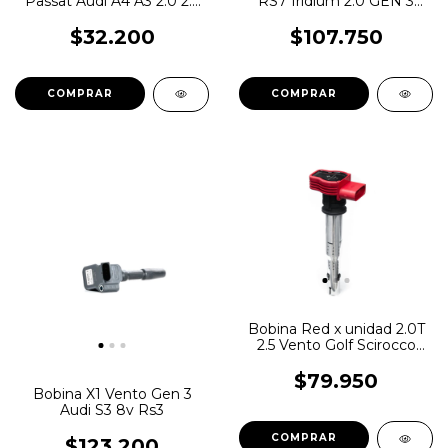
Passat Audi A4 A3 2.0 2.5
RS7 Iridium 2.0 GEN 3
TSI TFSI Hitna
BOSCH
$32.200
$107.750
Bobina Red x unidad 2.0T
2.5 Vento Golf Scirocco
Filauto
$79.950
Bobina X1 Vento Gen 3
Audi S3 8v Rs3
$123.200