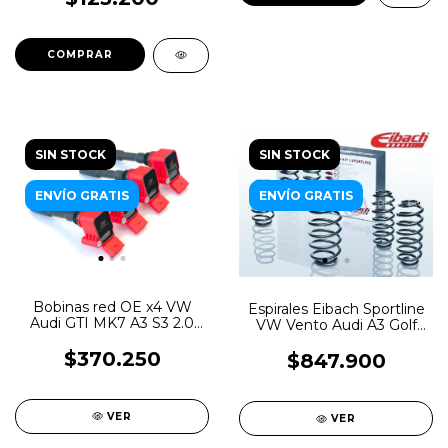
SIN STOCK
SIN STOCK
ENVÍO GRATIS
ENVÍO GRATIS
Bobinas red OE x4 VW
Espirales Eibach Sportline
Audi GTI MK7 A3 S3 2.0
VW Vento Audi A3 Golf
TSI Gen3 MQB
GTI Leon FR
$370.250
$847.900
VER
VER