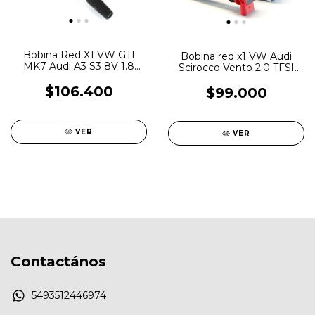
Bobina Red X1 VW GTI
Bobina red x1 VW Audi
MK7 Audi A3 S3 8V 1.8
Scirocco Vento 2.0 TFSI
2.0T MQB OEM
TSI Bosch
$106.400
$99.000
VER
VER
Contactános
5493512446974