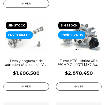
VER
SIN STOCK
SIN STOCK
ENVÍO GRATIS
ENVÍO GRATIS
Leva y engranaje de
Turbo IS38 Hibrida XR4
admision c/ solenoide VW
560HP Golf GTI MK7 Audi
2.0 TSI Gen 3
S3 2.0TSI MQB
$1.606.500
$2.878.450
VER
VER