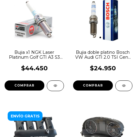
Bujia x1 NGK Laser
Bujia doble platino Bosch
Platinum Golf GTI A3 S3
VW Audi GTI 2.0 TSI Gen3
2.0tsi Gen 3 MQB
x unidad
$44.450
$24.950
ENVÍO GRATIS