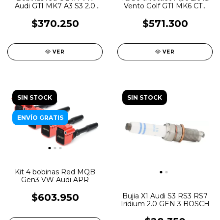
Vento Golf GTI MK6 CTS
Audi GTI MK7 A3 S3 2.0
Turbo
TSI Gen3 MQB
$571.300
$370.250
VER
VER
SIN STOCK
SIN STOCK
ENVÍO GRATIS
Kit 4 bobinas Red MQB
Gen3 VW Audi APR
Bujia X1 Audi S3 RS3 RS7
$603.950
Iridium 2.0 GEN 3 BOSCH