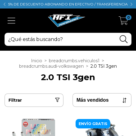
5% DE DESCUENTO ABONANDO EN EFECTIVO / TRANSFERENCIA
0
Inicio
>
breadcrumbs.vehiculos1
>
breadcrumbs.audi-volkswagen
>
2.0 TSI 3gen
2.0 TSI 3gen
Filtrar
ENVÍO GRATIS