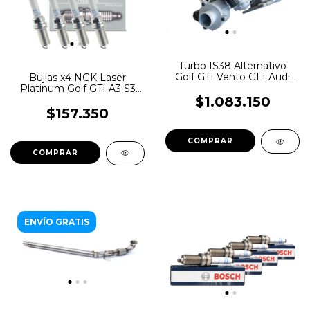
Turbo IS38 Alternativo
Golf GTI Vento GLI Audi
Bujias x4 NGK Laser
A3 S3
Platinum Golf GTI A3 S3
2.0tsi Gen 3 MQB
$1.083.150
$157.350
ENVÍO GRATIS