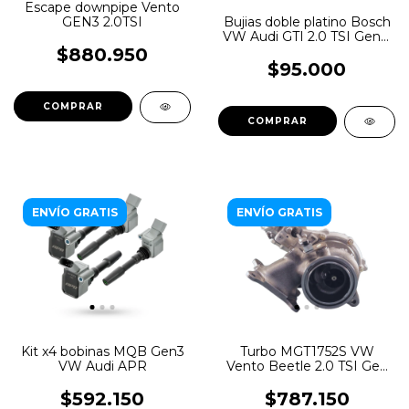
Escape downpipe Vento
GEN3 2.0TSI
Bujias doble platino Bosch
VW Audi GTI 2.0 TSI Gen 3
MQB
$880.950
$95.000
ENVÍO GRATIS
ENVÍO GRATIS
Kit x4 bobinas MQB Gen3
Turbo MGT1752S VW
VW Audi APR
Vento Beetle 2.0 TSI Gen
3 211cv con actuador
$592.150
$787.150