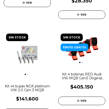
$28.350
VER
VER
SIN STOCK
SIN STOCK
ENVÍO GRATIS
Kit 4 bobinas RED Audi
VW MQB Gen3 Original
OEM
Kit x4 bujias NGK platinum
$405.150
VW 2.0 Gen 3 MQB
$141.600
VER