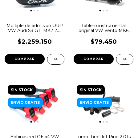
Multiple de admision ORP
Tablero instrumental
VW Audi S3 GTI MK7 2.0
original VW Vento MK6
TSI MQB Gen3
2013-15 usado
$2.259.150
$79.450
SIN STOCK
SIN STOCK
ENVÍO GRATIS
ENVÍO GRATIS
Turbo throttlet Pipe 2.0Tsi
Bobinas red OE x4 VW