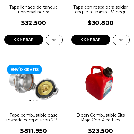
Tapa llenado de tanque
Tapa con rosca para soldar
universal negra
tanque aluminio 1.5" negra
HPC
$32.500
$30.800
ENVÍO GRATIS
Tapa combustible base
Bidon Combustible 5lts
roscada competicion 2.75"
Rojo Con Pico Flex
Newton Mocal
$811.950
$23.500