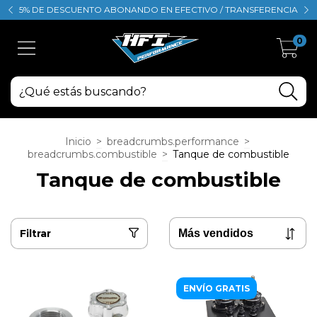
5% DE DESCUENTO ABONANDO EN EFECTIVO / TRANSFERENCIA
0
Inicio
>
breadcrumbs.performance
>
breadcrumbs.combustible
>
Tanque de combustible
Tanque de combustible
Filtrar
ENVÍO GRATIS