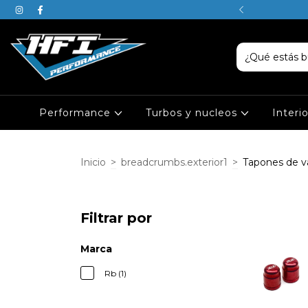
SABEN, JUSTIN ES DE PISCIS
Performance
Turbos y nucleos
Interi
Inicio
>
breadcrumbs.exterior1
>
Tapones de v
Filtrar por
Marca
Rb (1)