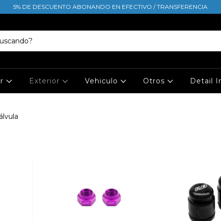
5% DE DESCUENTO ABONANDO EN EFECTIVO / TRANSFERENCIA
or
Exterior
Vehiculo
Otros
Detail 
álvula