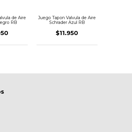
lvula de Aire
Juego Tapon Valvula de Aire
Negro RB
Schrader Azul RB
950
$11.950
os