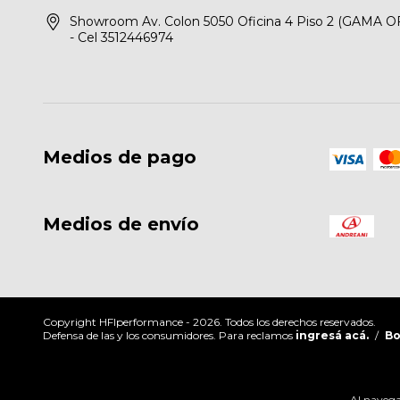
Showroom Av. Colon 5050 Oficina 4 Piso 2 (GAMA O
- Cel 3512446974
Medios de pago
Medios de envío
Copyright HFIperformance - 2026. Todos los derechos reservados.
Defensa de las y los consumidores. Para reclamos
ingresá acá.
/
Bo
Al navegar