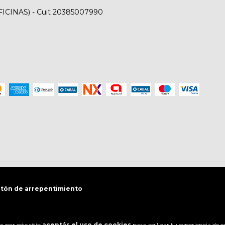
FICINAS) - Cuit 20385007990
tón de arrepentimiento
 por este sitio
aceptás el uso de cookies
para agilizar tu experiencia de 