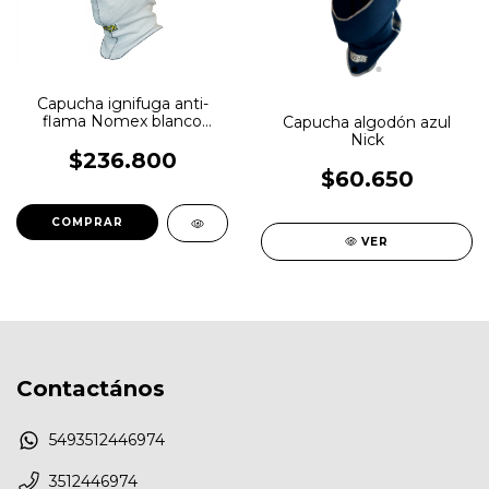
Capucha ignifuga anti-
flama Nomex blanco
Capucha algodón azul
NICK
Nick
$236.800
$60.650
VER
Contactános
5493512446974
3512446974