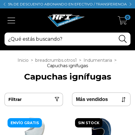
5% DE DESCUENTO ABONANDO EN EFECTIVO / TRANSFERENCIA
0
Inicio
>
breadcrumbs.otros1
>
Indumentaria
>
Capuchas ignífugas
Capuchas ignífugas
Filtrar
ENVÍO GRATIS
SIN STOCK