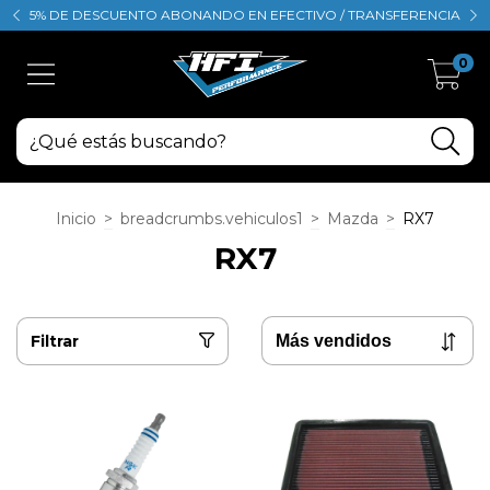
5% DE DESCUENTO ABONANDO EN EFECTIVO / TRANSFERENCIA
0
Inicio
>
breadcrumbs.vehiculos1
>
Mazda
>
RX7
RX7
Filtrar