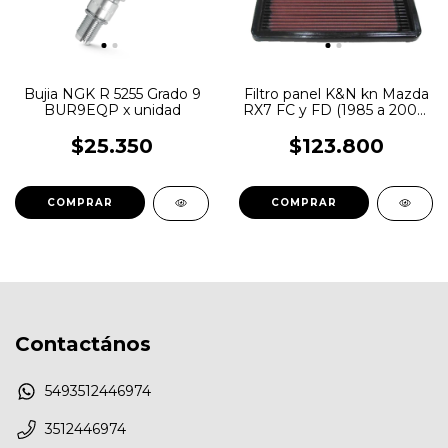
Bujia NGK R 5255 Grado 9
Filtro panel K&N kn Mazda
BUR9EQP x unidad
RX7 FC y FD (1985 a 2003)
33-2017
$25.350
$123.800
Contactános
5493512446974
3512446974