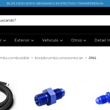
5% DE DESCUENTO ABONANDO EN EFECTIVO / TRANSFERENCIA
or
Exterior
Vehiculo
Otros
Detail 
umbs.combustible
>
breadcrumbs.conexiones-an
>
AN4