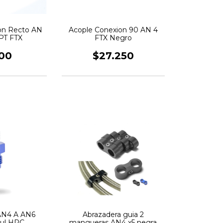
on Recto AN
Acople Conexion 90 AN 4
NPT FTX
FTX Negro
100
$27.250
 AN4 A AN6
Abrazadera guia 2
ul HPC
mangueras AN4 x5 negra