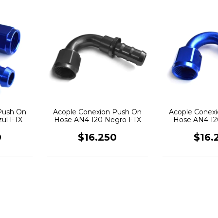
Push On
Acople Conexion Push On
Acople Conex
ul FTX
Hose AN4 120 Negro FTX
Hose AN4 12
0
$16.250
$16.