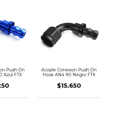
ion Push On
Acople Conexion Push On
0 Azul FTX
Hose AN4 90 Negro FTX
250
$15.650