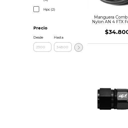
Hpc (2)
Manguera Combu
Nylon AN 4 FTX F
Precio
$34.80
Desde
Hasta