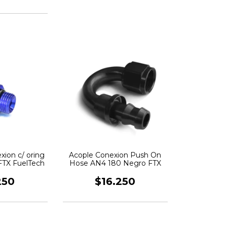
xion c/ oring
Acople Conexion Push On
 FTX FuelTech
Hose AN4 180 Negro FTX
250
$16.250