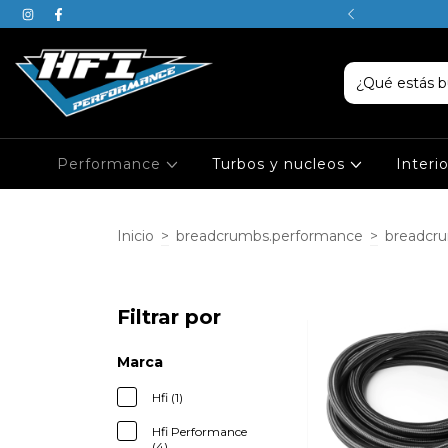
SABEN, JUSTIN ES DE PISCIS
Performance
Turbos y nucleos
Interi
Inicio
>
breadcrumbs.performance
>
breadcr
Filtrar por
Marca
Hfi (1)
Hfi Performance
(4)