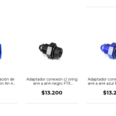
ación de
Adaptador conexion c/ oring
Adaptador cone
on An 4
an4 a an4 negro FTX
an4 a an4 azul
FuelTech
$13.200
$13.