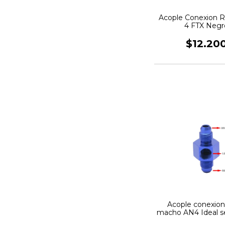
Acople Conexion 
4 FTX Negr
$12.20
Acople conexion
macho AN4 Ideal s
NPT azul H