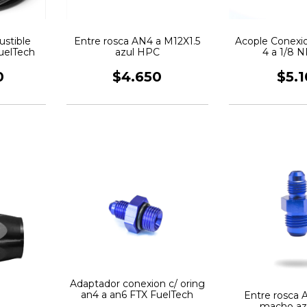
stible
Entre rosca AN4 a M12X1.5
Acople Conexi
uelTech
azul HPC
4 a 1/8 
0
$4.650
$5.
Adaptador conexion c/ oring
an4 a an6 FTX FuelTech
Entre rosca
macho az