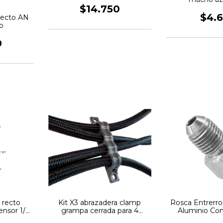
$14.750
$4.
Recto AN
o
0
 recto
Kit X3 abrazadera clamp
Rosca Entrerro
ensor 1/8
grampa cerrada para 4
Aluminio Co
PC
mangueras An4