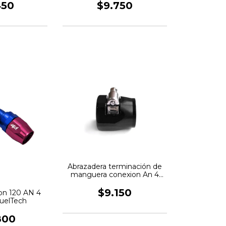
450
$9.750
Abrazadera terminación de
manguera conexion An 4
Negro FTX
$9.150
on 120 AN 4
FuelTech
800