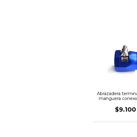
Abrazadera termin
manguera conexi
Azul FTX
$9.100