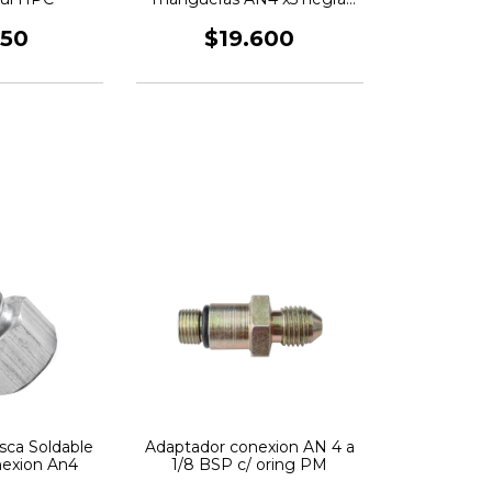
HPC
650
$19.600
sca Soldable
Adaptador conexion AN 4 a
nexion An4
1/8 BSP c/ oring PM