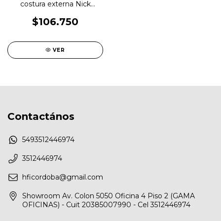
costura externa Nick
Light-K Talle G Rojo
$106.750
VER
Contactános
5493512446974
3512446974
hficordoba@gmail.com
Showroom Av. Colon 5050 Oficina 4 Piso 2 (GAMA
OFICINAS) - Cuit 20385007990 - Cel 3512446974