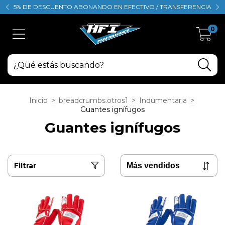
5% DE DESCUENTO ABONANDO EN EFECTIVO / TRANSFERENCIA
0
Inicio
>
breadcrumbs.otros1
>
Indumentaria
>
Guantes ignífugos
Guantes ignífugos
Filtrar