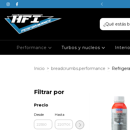
SABEN, JUSTIN ES DE PISCIS
Performance
Turbos y nucleos
Interi
Inicio
>
breadcrumbs.performance
>
Refriger
Filtrar por
Precio
Desde
Hasta