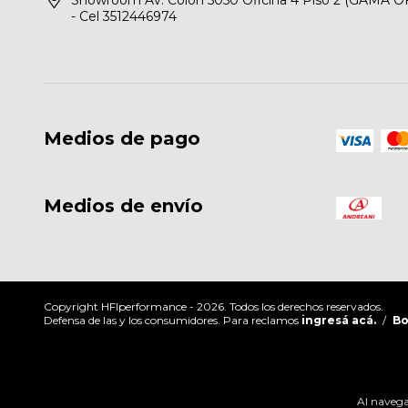
- Cel 3512446974
Medios de pago
Medios de envío
Copyright HFIperformance - 2026. Todos los derechos reservados.
Defensa de las y los consumidores. Para reclamos
ingresá acá.
/
Bo
Al navegar