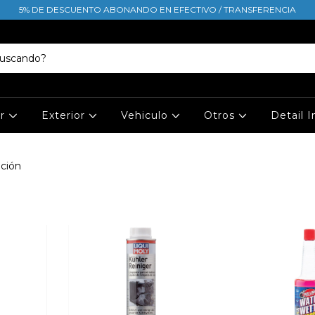
5% DE DESCUENTO ABONANDO EN EFECTIVO / TRANSFERENCIA
or
Exterior
Vehiculo
Otros
Detail 
ación