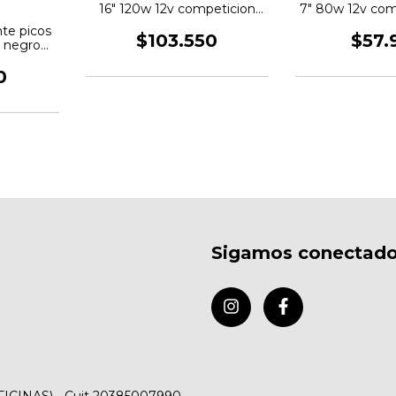
16" 120w 12v competicion
7" 80w 12v com
FTX
nte picos
$103.550
$57.
o negro
0
Sigamos conectad
FICINAS) - Cuit 20385007990