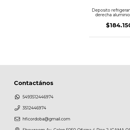
Deposito refrigera
derecha alumini
Collino
$184.15
Contactános
5493512446974
3512446974
hficordoba@gmail.com
Showroom Av. Colon 5050 Oficina 4 Piso 2 (GAMA O