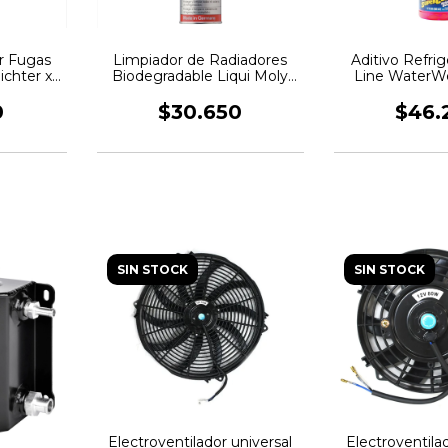
or Fugas
Limpiador de Radiadores
Aditivo Refri
ichter x
Biodegradable Liqui Moly
Line WaterWe
300ml
Rendim
0
$30.650
$46.
SIN STOCK
SIN STOCK
Electroventilador universal
Electroventilad