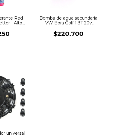
gerante Red
Bomba de agua secundaria
tter - Alto
VW Bora Golf 1.8T 20v
iento
180HP Bosch
250
$220.700
or universal