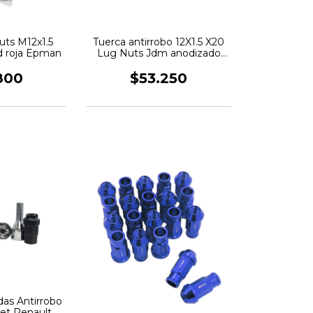
uts M12x1.5
Tuerca antirrobo 12X1.5 X20
d roja Epman
Lug Nuts Jdm anodizado
plata EPMAN
800
$53.250
as Antirrobo
let Renault