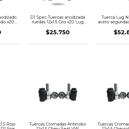
nodizado
D1 Spec Tuercas anodizada
Tuerca Lug N
ado x20
ruedas 12x1.5 Gris x20 Lug
acero segurida
DM
Nuts JDM
0
$25.750
$52.
1.5 Rojo
Tuercas Cromadas Antirrobo
Tuercas Cromad
 D1 Spec
12x1.5 Chery Seat VW
12x1.5 Chevro