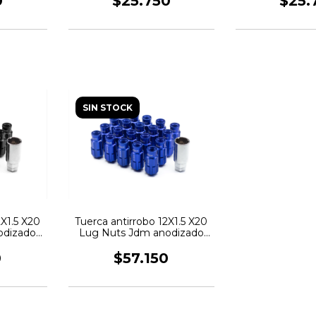
0
$25.750
$25.
SIN STOCK
2X1.5 X20
Tuerca antirrobo 12X1.5 X20
odizado
Lug Nuts Jdm anodizado
AN
azul EPMAN
0
$57.150