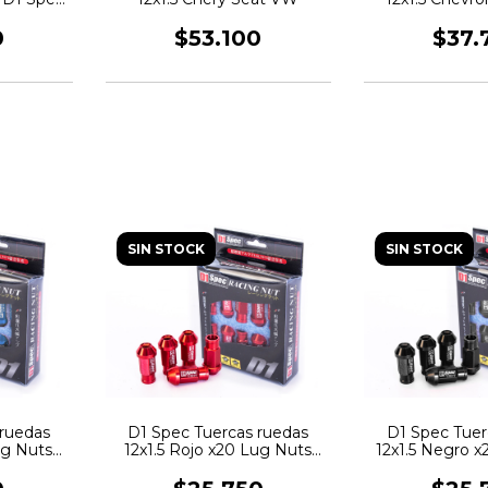
0
$53.100
$37.
SIN STOCK
SIN STOCK
 ruedas
D1 Spec Tuercas ruedas
D1 Spec Tuer
ug Nuts
12x1.5 Rojo x20 Lug Nuts
12x1.5 Negro 
JDM
JD