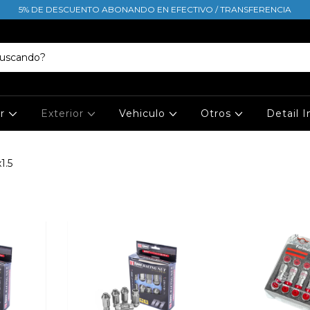
5% DE DESCUENTO ABONANDO EN EFECTIVO / TRANSFERENCIA
or
Exterior
Vehiculo
Otros
Detail 
1.5