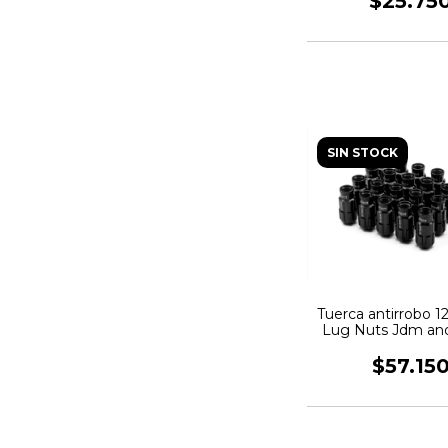
$25.75
SIN STOCK
Tuerca antirrobo 1
Lug Nuts Jdm an
negro EPM
$57.15