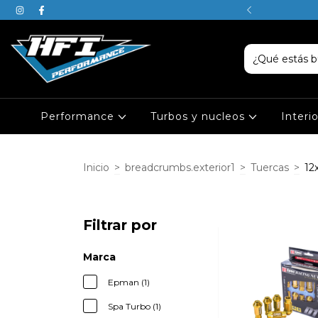
SABEN, JUSTIN ES DE PISCIS
Performance
Turbos y nucleos
Interi
Inicio
>
breadcrumbs.exterior1
>
Tuercas
>
12x
Filtrar por
Marca
Epman (1)
Spa Turbo (1)