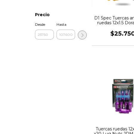
Precio
D1 Spec Tuercas a
ruedas 12x1.5 Dor
Desde
Hasta
Lug Nuts J
$25.75
Tuercas ruedas 12x
x20 Lug Nuts JDM