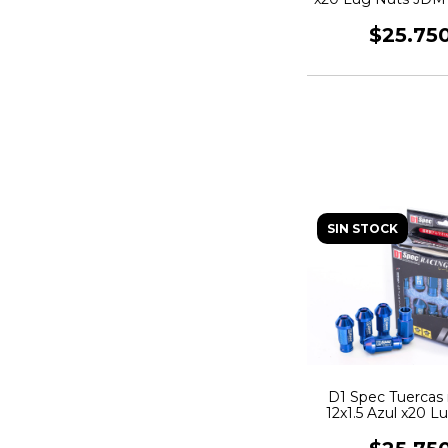
Violeta
$25.75
SIN STOCK
D1 Spec Tuercas
12x1.5 Azul x20 L
JDM