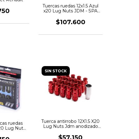
Tuercas ruedas 12x1.5 Azul
750
x20 Lug Nuts JDM - SPA
Turbo
$107.600
SIN STOCK
Tuerca antirrobo 12X1.5 X20
cas ruedas
Lug Nuts Jdm anodizado
x20 Lug Nuts
rojo EPMAN
M
$57.150