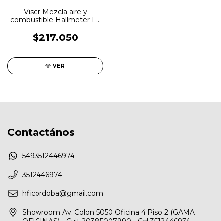
Visor Mezcla aire y
combustible Hallmeter FS
Racing
$217.050
VER
Contactános
5493512446974
3512446974
hficordoba@gmail.com
Showroom Av. Colon 5050 Oficina 4 Piso 2 (GAMA
OFICINAS) - Cuit 20385007990 - Cel 3512446974