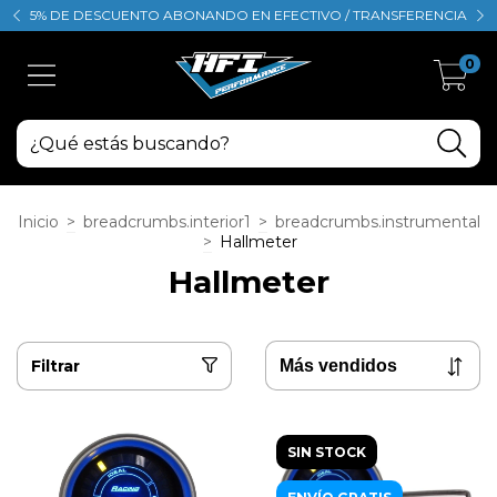
5% DE DESCUENTO ABONANDO EN EFECTIVO / TRANSFERENCIA
0
Inicio
>
breadcrumbs.interior1
>
breadcrumbs.instrumental
>
Hallmeter
Hallmeter
Filtrar
SIN STOCK