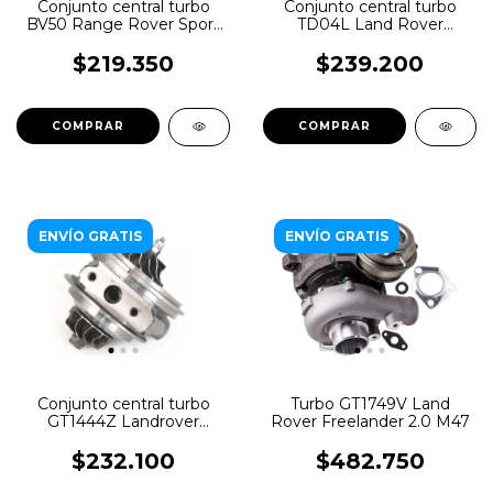
Conjunto central turbo
Conjunto central turbo
BV50 Range Rover Sport
TD04L Land Rover
2.7 TDV6
Freelander II
$219.350
$239.200
ENVÍO GRATIS
ENVÍO GRATIS
Conjunto central turbo
Turbo GT1749V Land
GT1444Z Landrover
Rover Freelander 2.0 M47
Discovery 3.0TD V6
$232.100
$482.750