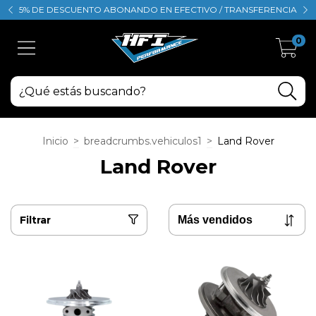
5% DE DESCUENTO ABONANDO EN EFECTIVO / TRANSFERENCIA
0
Inicio
>
breadcrumbs.vehiculos1
>
Land Rover
Land Rover
Filtrar