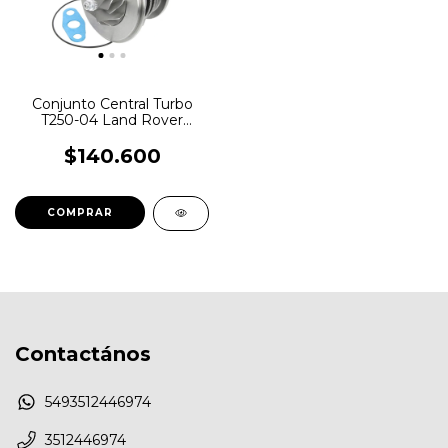
Conjunto Central Turbo
T250-04 Land Rover
Defender 2.5
$140.600
Contactános
5493512446974
3512446974