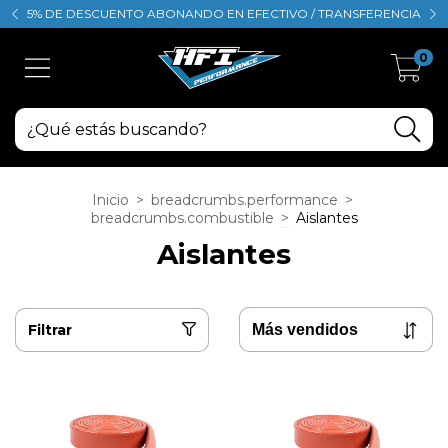
5% DE DESCUENTO ABONANDO EN EFECTIVO / TRANSFERENCIA
0
Inicio
>
breadcrumbs.performance
>
breadcrumbs.combustible
>
Aislantes
Aislantes
Filtrar