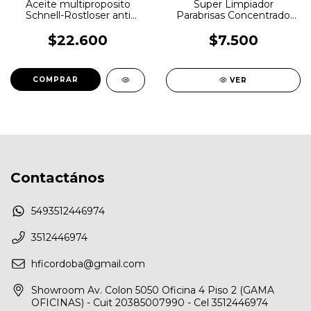
Aceite multiproposito
Super Limpiador
Schnell-Rostloser anti
Parabrisas Concentrado
oxido LiquiMoly
32ml Wurth
$22.600
$7.500
VER
Contactános
5493512446974
3512446974
hficordoba@gmail.com
Showroom Av. Colon 5050 Oficina 4 Piso 2 (GAMA
OFICINAS) - Cuit 20385007990 - Cel 3512446974