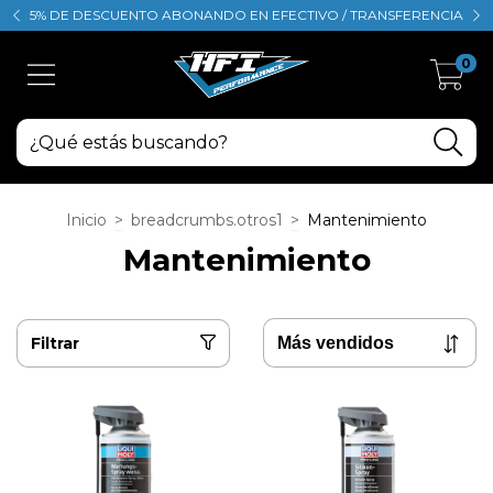
5% DE DESCUENTO ABONANDO EN EFECTIVO / TRANSFERENCIA
0
Inicio
>
breadcrumbs.otros1
>
Mantenimiento
Mantenimiento
Filtrar