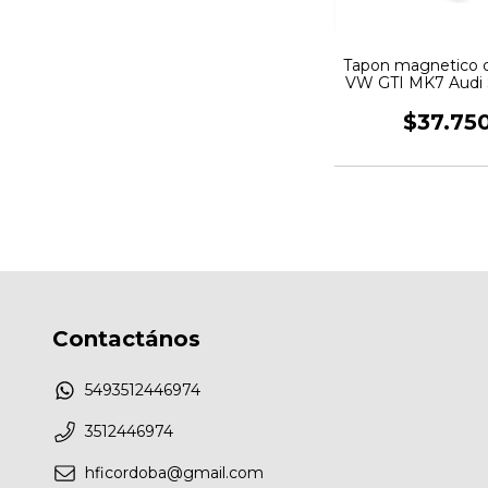
Tapon magnetico d
VW GTI MK7 Audi
ECS Tunin
$37.75
Contactános
5493512446974
3512446974
hficordoba@gmail.com