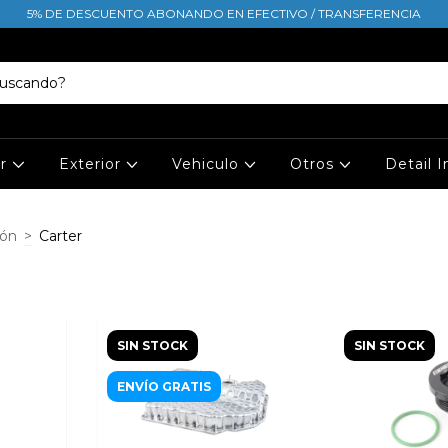
5% DE DESCUENTO ABONANDO EN EFECTIVO / TRANSFERENCIA
or
Exterior
Vehiculo
Otros
Detail 
ión
>
Carter
SIN STOCK
SIN STOCK
ENVÍO GRATIS