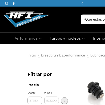
SABEN, JUSTIN ES DE PISCIS
Performance
Turbos y nucleos
Interi
Inicio
>
breadcrumbs.performance
>
Lubricac
Filtrar por
Precio
Desde
Hasta