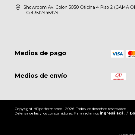
Showroom Av. Colon 5050 Oficina 4 Piso 2 (GAMA O
- Cel 3512446974
Medios de pago
Medios de envío
Copyright HFIperformance - 2026. Todos los derechos reservados.
Defensa de las y los consumidores. Para reclamos
ingresá acá.
/
Bo
Al navegar