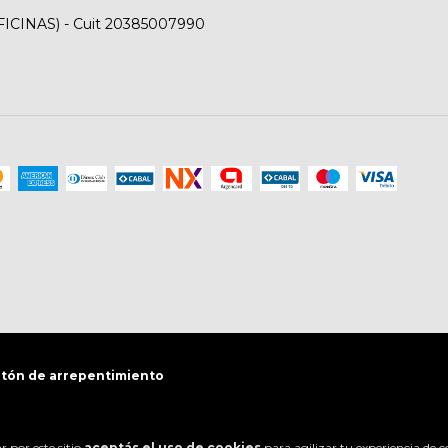
FICINAS) - Cuit 20385007990
tón de arrepentimiento
 por este sitio
aceptás el uso de cookies
para agilizar tu experiencia de 