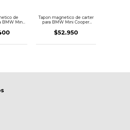
etico de
Tapon magnetico de carter
ara BMW Mini
para BMW Mini Cooper
x1.5 ECS
M12x1.5 ECS
400
$52.950
os