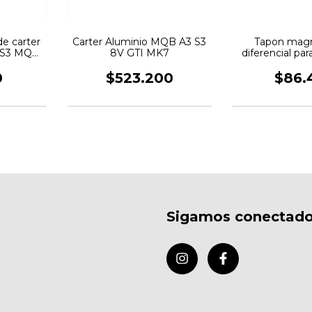
e carter
Carter Aluminio MQB A3 S3
Tapon magn
 S3 MQB
8V GTI MK7
diferencial p
g
Cooper M22
0
$523.200
$86.
Sigamos conectad