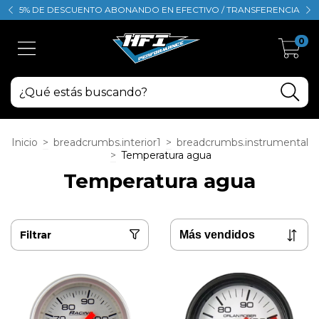
5% DE DESCUENTO ABONANDO EN EFECTIVO / TRANSFERENCIA
0
Inicio
>
breadcrumbs.interior1
>
breadcrumbs.instrumental
>
Temperatura agua
Temperatura agua
Filtrar