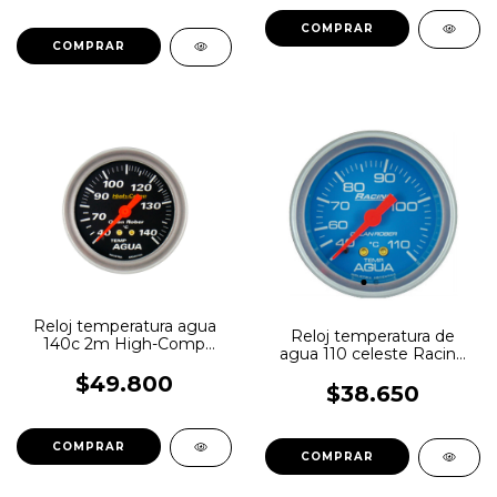
Reloj temperatura agua
Reloj temperatura de
140c 2m High-Comp
agua 110 celeste Racing
negro Orlan Rober
Orlan Rober
$49.800
$38.650