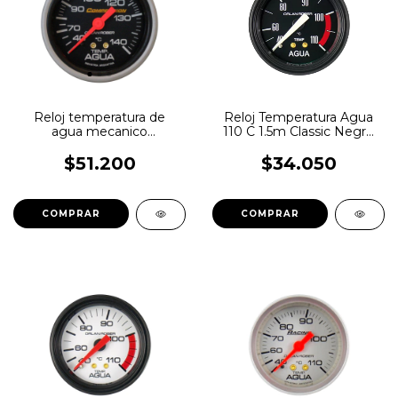
Reloj temperatura de
Reloj Temperatura Agua
agua mecanico
110 C 1.5m Classic Negro
competicion 140c 60mm
Orlan Rober
Orlan Rober
$51.200
$34.050