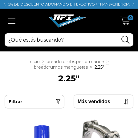
5% DE DESCUENTO ABONANDO EN EFECTIVO / TRANSFERENCIA
0
Inicio
>
breadcrumbs.performance
>
breadcrumbs.mangueras
>
2.25"
2.25"
Filtrar